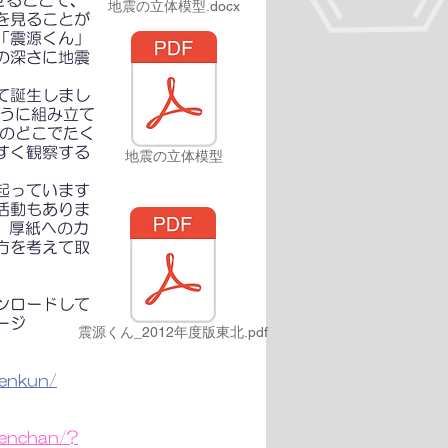
せることで、
地震の立体模型.docx
を見ることが
「震源くん」
の深さに地震
て誕生しまし
ように組み立て
本のどこでたく
すく観察する
地震の立体模型
起っています
活動もありま
 厚紙へのカ
方を考えて取
ンロードして
ージ
震源くん_2012年度版東北.pdf
genkun/
ngenchan/?