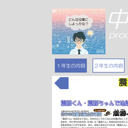
pro
１年生の内容
２年生の内容
前のページ
震