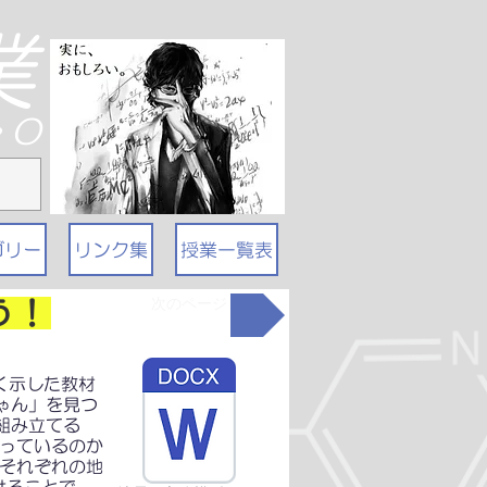
業
T・O
ゴリー
リンク集
授業一覧表
次のページ
う！
く示した教材
ゃん」を見つ
組み立てる
こっているのか
 それぞれの地