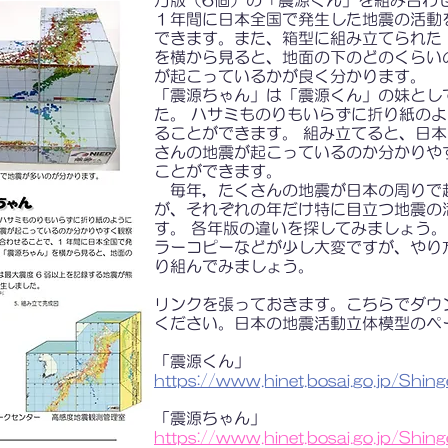
方版（6個）の「震源くん」を組み合わ
１年間に日本全国で発生した地震の活動
できます。また、箱型に組み立てられた
を横から見ると、地面の下のどのくらい
が起こっているかが良く分かります。
「震源ちゃん」は「震源くん」の妹とし
た。 ハサミものりもいらずに折り紙の
ることができます。 組み立てると、日
さんの地震が起こっているのか分かりや
ことができます。
毎年，たくさんの地震が日本の周りで
が、それぞれの年だけ特に目立つ地震の
す。 各年版の違いを探してみましょう。
ラーコピーなどが少し大変ですが、やり
り組んでみましょう。
リンクを張っておきます。こちらでダウ
ください。
日本の地震活動立体模型のペ
「震源くん」
https://www.hinet.bosai.go.jp/Shin
「震源ちゃん」
https://www.hinet.bosai.go.jp/Shi