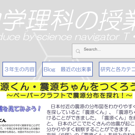
中学理科の授
duce by science navigator 
３年生の内容
Blog 最近の出来事
研究と各カテ
源くん・震源ちゃんをつくろ
～ペーパークラフトで震源分布を探れ！～
日本付近の震源の分布図をわかりやす
を探していると「震源くん」、「震源ち
けることができました。「震源くん」を
と、 日本のどこでたくさんの地震が起
分かりやすく観察することができます。