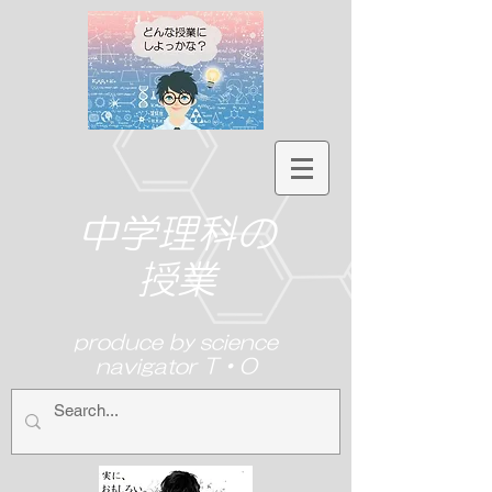
中学理科の
授業
produce by science
navigator T・O