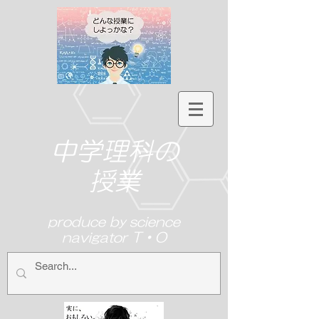
中学理科の
授業
produce by science
navigator T・O