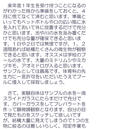
来年度１年生を受け持つことになるの
がわかった時から準備をしておくと、４
月に慌てなくて済むと思います。準備と
いってもペットボトルや口の広い瓶に水
を入れておいて外に放置するだけで充分
かと思います。池や川の水を汲み置くだ
けでも充分な量が確保できると思いま
す。１日や２日では無理ですが、１，２
週間あれば結構たくさんの微生物が観察
できると思います。オススメは学校のプ
ールの水です。大量のミドリムシやミカ
ヅキモ、アオミドロが入ると思います。
サンプルとしては最高です。体育科の先
生方に一言許可をいただいたうえでプー
ルに侵入して採取しましょう。
さて、実験自体はサンプルの水を一滴
スライドガラスにたらすだけで充分で
す。カバーガラスをしてプレパラートを
作って顕微鏡観察となります。自分の目
で見たものをスケッチして欲しいです
が、結構大量に見えてしまうので1つの生
物に絞るのは難しいらしく、同定作業も