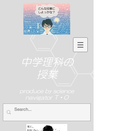
中学理科の
授業
produce by science
navigator T・O