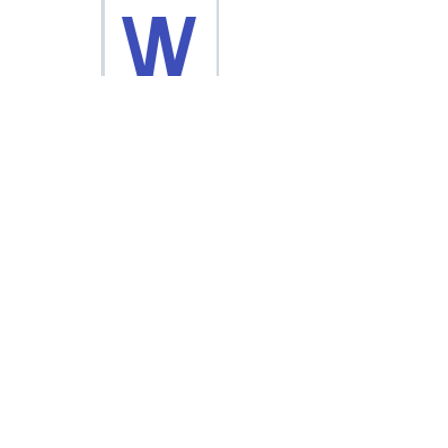
水に溶けた物質を取り出そう！.docx
水に溶けた物質を取り出そう！.pdf
ここの授業は色々とやり方を
変えています。今回のプリント
には載せていませんが、水の入
ったビーカーに氷砂糖をテグス
か針金で結びつけて割り箸につ