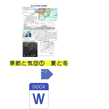
季節と気団⓵ 夏と冬
次のページ