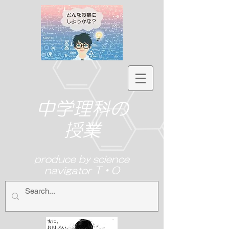
中学理科の
授業
produce by science
navigator T・O