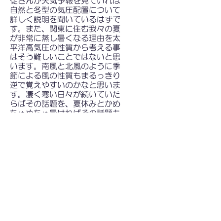
徒さんが天気予報を見ていれば
自然と冬型の気圧配置について
詳しく説明を聞いているはずで
す。また、関東に住む我々の夏
が非常に蒸し暑くなる理由を太
平洋高気圧の性質から考える事
はそう難しいことではないと思
います。南風と北風のように季
節による風の性質もまるっきり
逆で覚えやすいのかなと思いま
す。凄く寒い日々が続いていた
らばその話題を、夏休みとかめ
ちゃめちゃ暑ければその話題も
使えます。今、習っていること
が自分の生活に直結しているこ
とを強調できるチャンスだと思
います。