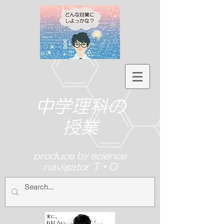
中学理科の
授業
produce by science
navigator T・O