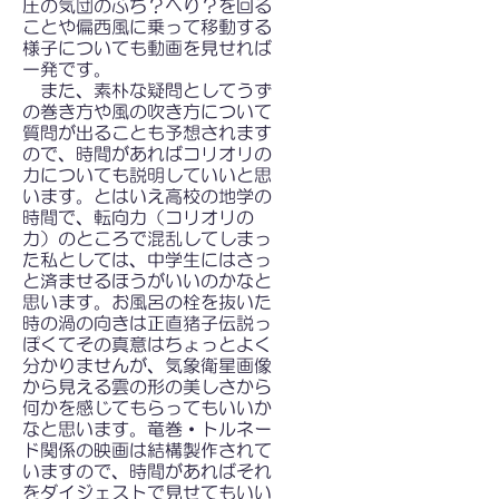
圧の気団のふち？へり？を回る
ことや偏西風に乗って移動する
様子についても動画を見せれば
一発です。
また、素朴な疑問としてうず
の巻き方や風の吹き方について
質問が出ることも予想されます
ので、時間があればコリオリの
力についても説明していいと思
います。とはいえ高校の地学の
時間で、転向力（コリオリの
力）のところで混乱してしまっ
た私としては、中学生にはさっ
と済ませるほうがいいのかなと
思います。お風呂の栓を抜いた
時の渦の向きは正直猪子伝説っ
ぽくてその真意はちょっとよく
分かりませんが、気象衛星画像
から見える雲の形の美しさから
何かを感じてもらってもいいか
なと思います。竜巻・トルネー
ド関係の映画は結構製作されて
いますので、時間があればそれ
をダイジェストで見せてもいい