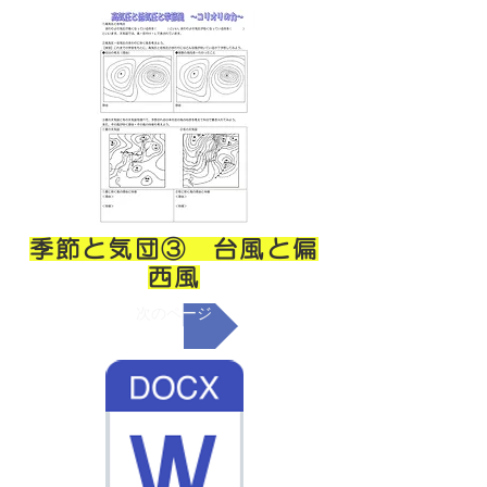
季節と気団③ 台風と偏
西風
次のページ