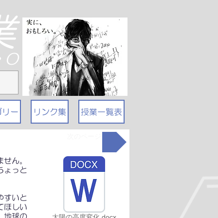
業
T・O
ゴリー
リンク集
授業一覧表
次のページ
ません。
ちょっと
やすいと
てほしい
、地球の
太陽の高度変化.docx