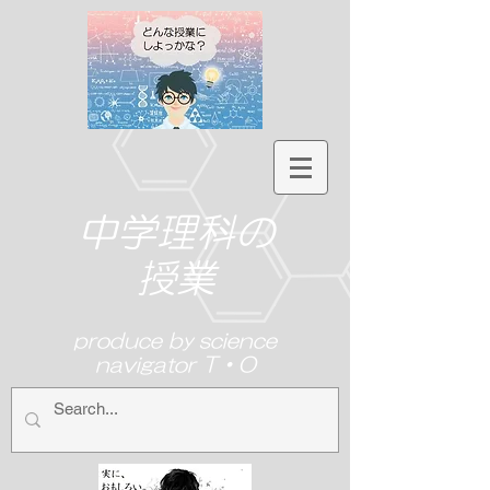
中学理科の
授業
produce by science
navigator T・O