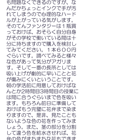
も問題なくできるのですが、な
んだかちょっとインクで手が汚
れてしまうので心理的なハード
ルが上がっている気がします。
そのてんファンタジーは１瓶買
っておけば、おそらく自分自身
がその学校で働いている間は十
分に持ちますので購入を検討し
てみてください。１本６００円
ぐらいです。調べてみると様々
な色があって気分がアガリま
す。そして一番の長所としては
吸い上げが劇的に早いことと花
が傷みにくいということです。
朝の学活前に用意しておけばな
んとか2時間目3時間目の授業に
は間に合うぐらいまで色を吸い
ます。もちろん前日に準備して
おけばもう完璧に花弁まで染ま
りますので、是非、見たことも
ないような色の花を作ってみま
しょう。また、茎の部分を分割
して違う色を給水させれば、花
弁の色がまちまちな花もできま