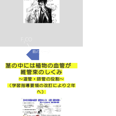
前のページ
茎の中には植物の血管が
維管束のしくみ
～道管・師管の役割～
（学習指導要領の改訂により２年
へ）