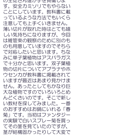
の生徒さん達が手を負傷しま
す。安全カミソリでもやらない
ことにしています。教科書に載
っているような方法でもいくら
注意しても上手くいきません。
薄い切片が取れた時はとても嬉
しい気持ちになりますが、今回
は維管束の観察のために別のも
のも用意していますのでそちら
で対応したいと思います。ちな
みに単子葉植物はアスパラガス
で十分かと思います。双子葉植
物の切片についてアブラナやホ
ウセンカが教科書に掲載されて
いますが最近はあまり見かけま
せん。あったとしてもかなり巨
大な植物ですのでいろいろとめ
んどくさいのです。そこで新し
い教材を探してみました。一番
のおすすめはお鍋にいれる「春
菊」です。当初はファンタジー
の実験で白いスプレー菊を買っ
てその茎を見ていたのですが、
茎が結構固かったりして大変で