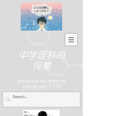
中学理科の
授業
produce by science
navigator T・O