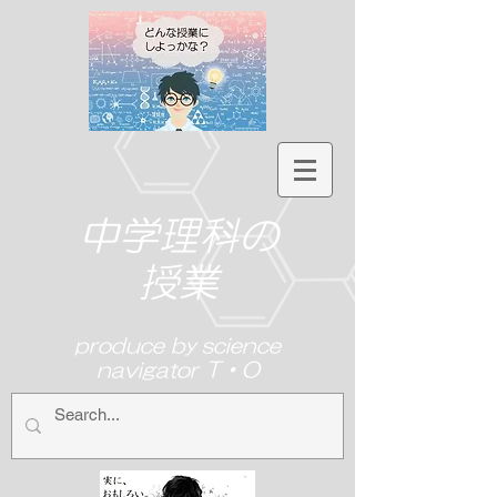
中学理科の
授業
produce by science
navigator T・O