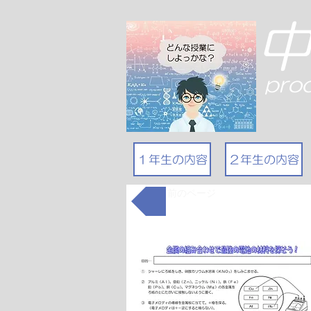
pro
１年生の内容
２年生の内容
前のページ