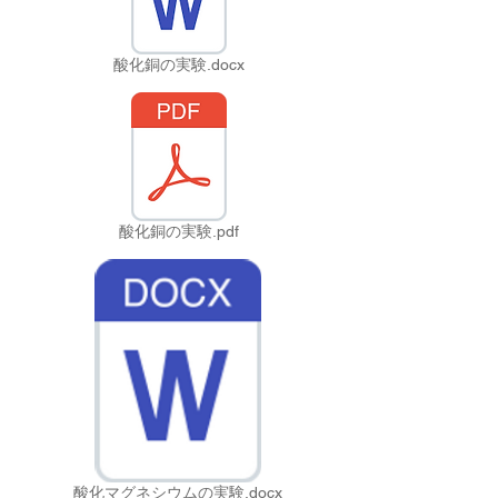
酸化銅の実験.docx
酸化銅の実験.pdf
酸化マグネシウムの実験.docx