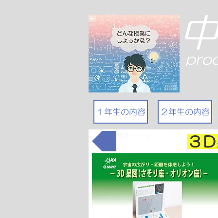
pro
１年生の内容
２年生の内容
前のページ
３