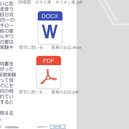
3D星図 さそり座・オリオン座.pdf
いと思
ま使う
自分流
円均一の
チロー
座の星
ルギウ
の星は
実験キ
星空に想いを… 星座のお話.docx
明書を
がった
再現実験
って良
ぐにモ
月の見
星空に想いを… 星座のお話.pdf
れてい
すると
見える
。