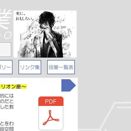
業
T・O
ゴリー
リンク集
授業一覧表
次のページ
オリオン座～
的には
のだと
発した教
とをわ
宙空間