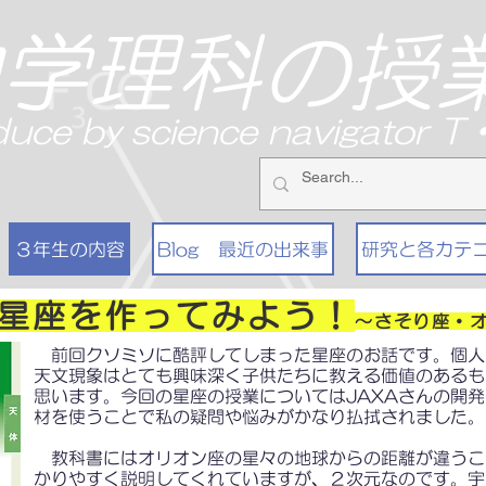
中学理科の授
duce by science navigator 
３年生の内容
Blog 最近の出来事
研究と各カテ
D星座を作ってみよう！
～さそり座・
前回クソミソに酷評してしまった星座のお話です。個人
天文現象はとても興味深く子供たちに教える価値のあるも
思います。今回の星座の授業についてはJAXAさんの開
材を使うことで私の疑問や悩みがかなり払拭されました。
教科書にはオリオン座の星々の地球からの距離が違うこ
かりやすく説明してくれていますが、２次元なのです。宇