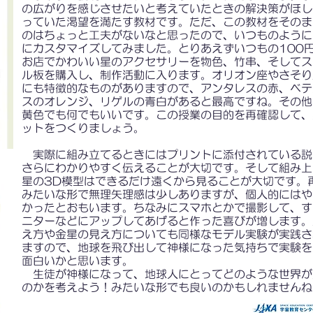
の広がりを感じさせたいと考えていたときの解決策がほし
っていた渇望を満たす教材です。ただ、この教材をそのま
のはちょっと工夫がないなと思ったので、いつものように
にカスタマイズしてみました。とりあえずいつもの100
お店でかわいい星のアクセサリーを物色、竹串、そしてス
ル板を購入し、制作活動に入ります。オリオン座やさそり
にも特徴的なものがありますので、アンタレスの赤、ベテ
スのオレンジ、リゲルの青白があると最高ですね。その他
黄色でも何でもいいです。この授業の目的を再確認して、
ットをつくりましょう。
実際に組み立てるときにはプリントに添付されている説
さらにわかりやすく伝えることが大切です。そして組み上
星の3D模型はできるだけ遠くから見ることが大切です。
みたいな形で無理矢理感は少しありますが、個人的にはや
かったとおもいます。ちなみにスマホとかで撮影して、す
ニターなどにアップしてあげると作った喜びが増します。
え方や金星の見え方についても同様なモデル実験が実践さ
ますので、地球を飛び出して神様になった気持ちで実験を
面白いかと思います。
生徒が神様になって、地球人にとってどのような世界が
のかを考えよう！みたいな形でも良いのかもしれませんね