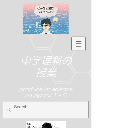
中学理科の
授業
produce by science
navigator T・O