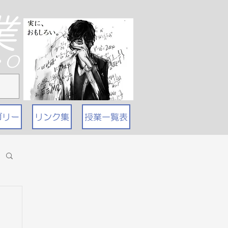
業
T・O
ゴリー
リンク集
授業一覧表