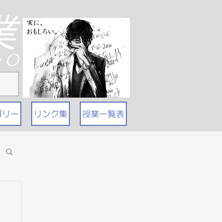
業
T・O
ゴリー
リンク集
授業一覧表