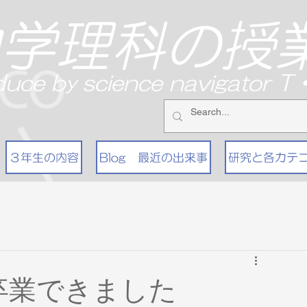
中学理科の授
duce by science navigator 
３年生の内容
Blog 最近の出来事
研究と各カテ
卒業できました