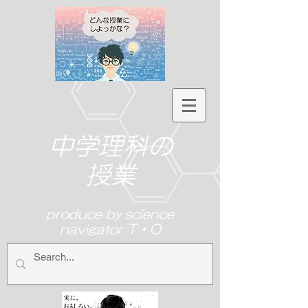
中学理科の
授業
produce by science
navigator T・O