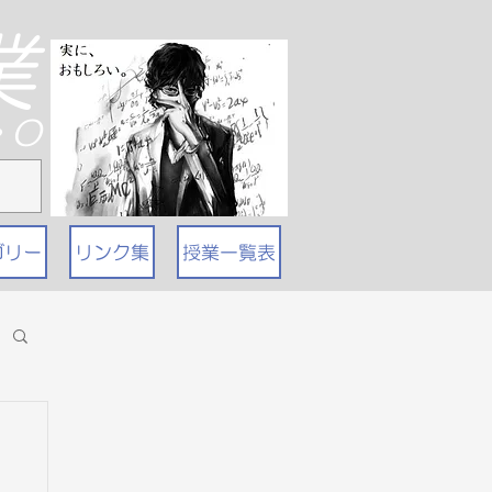
業
T・O
ゴリー
リンク集
授業一覧表