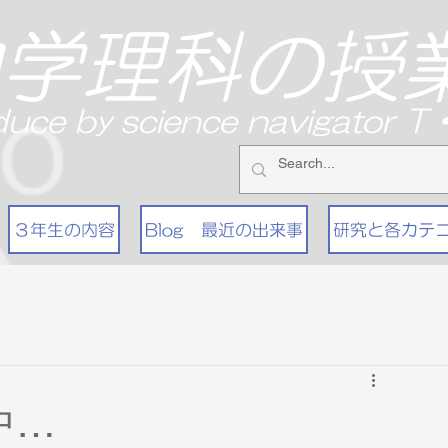
中学理科の授
duce by science navigator 
３年生の内容
Blog 最近の出来事
研究と各カテ
中…